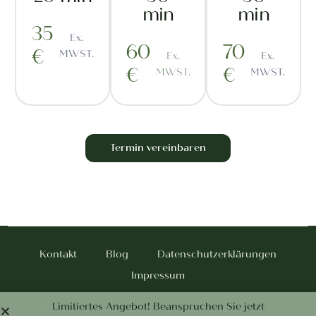
min
min
35
Ex.
60
70
€
MWST.
Ex.
Ex.
€
€
MWST.
MWST.
Termin vereinbaren
Kontakt
Blog
Datenschutzerklärungen
Impressum
Termin vereinbaren
Limitiertes Angebot! Beanspruchen Sie jetzt
© 2026 Patricija Soršak - Alle Rechte vorbehalten.